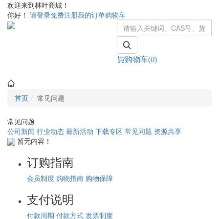
欢迎来到林叶商城！
你好！
请登录
免费注册
我的订单
购物车
购物车(
0
)
Toggle
navigati
首页
常见问题
常见问题
公司新闻
行业动态
最新活动
下载专区
常见问题
资源共享
暂无内容！
订购指南
会员制度
购物指南
购物保障
支付说明
付款周期
付款方式
发票制度