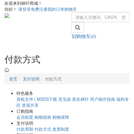
欢迎来到林叶商城！
你好！
请登录
免费注册
我的订单
购物车
购物车(
0
)
Toggle
navigati
付款方式
首页
支付说明
付款方式
特色服务
质检文件 | MSDS下载
意见箱
质在林叶
用户操作指南
福利专
区
资源共享
订购指南
会员制度
购物指南
购物保障
支付说明
付款周期
付款方式
发票制度